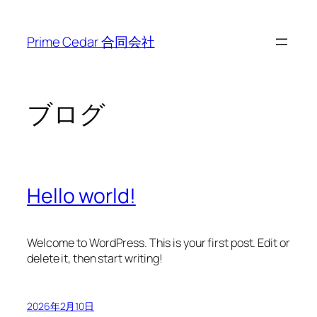
内
容
Prime Cedar 合同会社
を
ス
キ
ッ
ブログ
プ
Hello world!
Welcome to WordPress. This is your first post. Edit or
delete it, then start writing!
2026年2月10日